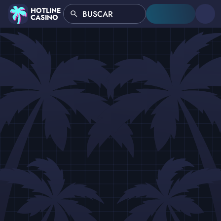
HOTLINE
CASINO
PRINCIPAL
JOGOS
CATEGORIA
PROVEDORES
FAVORITOS