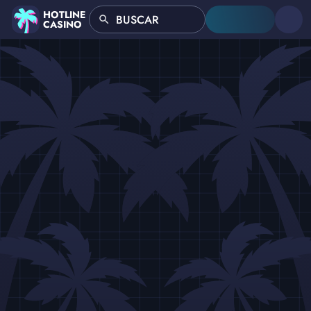
HOTLINE
CASINO
PRINCIPAL
JOGOS
CATEGORIA
PROVEDORES
FAVORITOS