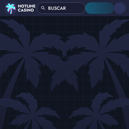
HOTLINE
CASINO
PRINCIPAL
JOGOS
CATEGORIA
PROVEDORES
FAVORITOS