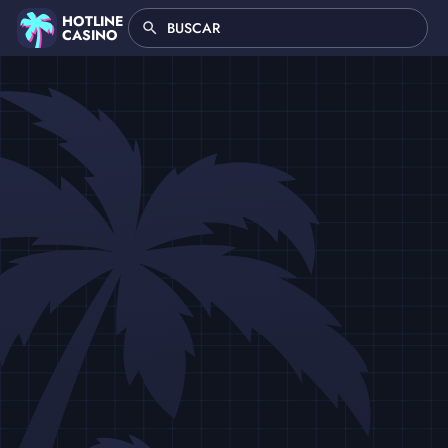
HOTLINE
CASINO
CATEGORIA
PROVEDORES