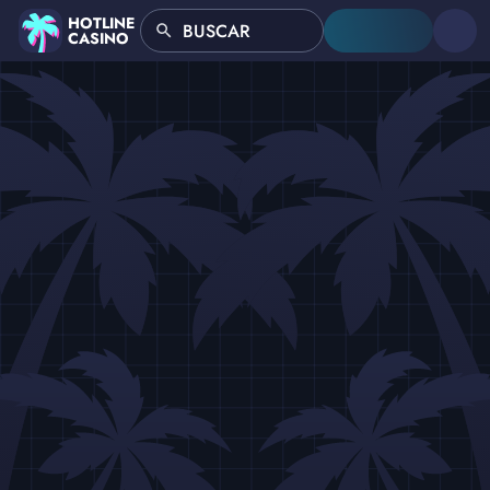
HOTLINE
CASINO
PRINCIPAL
JOGOS
CATEGORIA
PROVEDORES
FAVORITOS