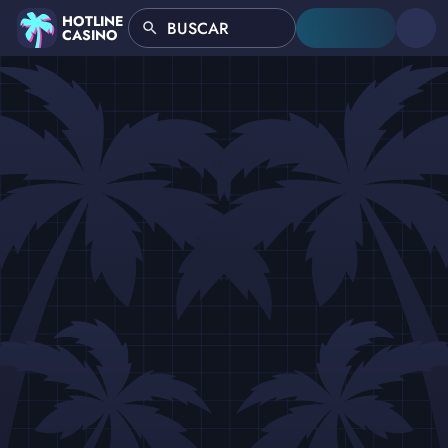
HOTLINE
CASINO
PRINCIPAL
JOGOS
CATEGORIA
PROVEDORES
FAVORITOS