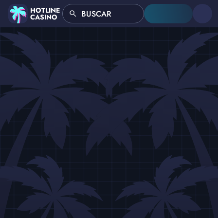
HOTLINE
CASINO
PRINCIPAL
JOGOS
CATEGORIA
PROVEDORES
FAVORITOS