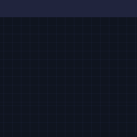
PRINCIPAL
JOGOS