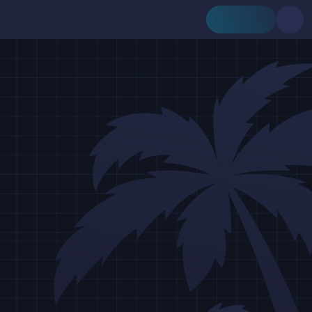
FAVORITOS