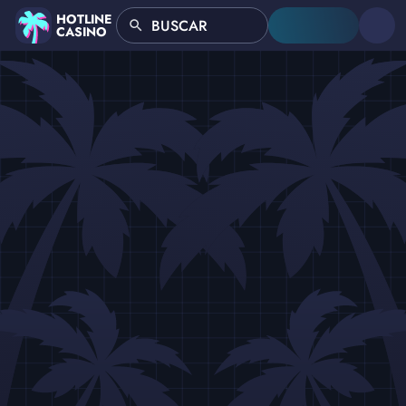
HOTLINE
CASINO
PRINCIPAL
JOGOS
CATEGORIA
PROVEDORES
FAVORITOS