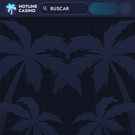
HOTLINE
CASINO
PRINCIPAL
JOGOS
CATEGORIA
PROVEDORES
FAVORITOS