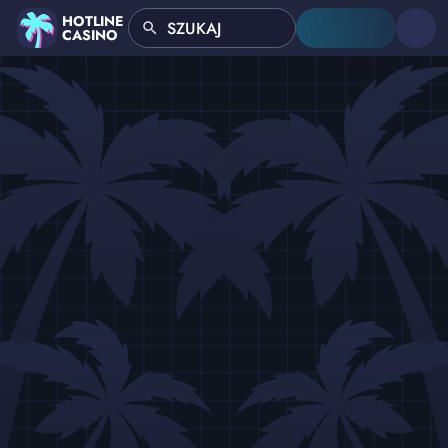
HOTLINE
CASINO
GŁÓWNA
GRY
KATEGORIA
DOSTAWCY
ULUBIONE