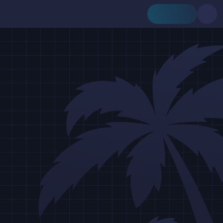
FAVORITTER