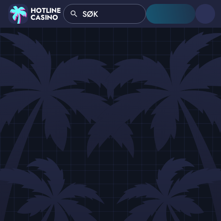
HOTLINE
CASINO
HOVED
SPILL
KATEGORI
LEVERANDØRER
FAVORITTER