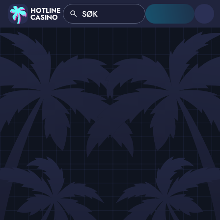
HOTLINE
CASINO
HOVED
SPILL
KATEGORI
LEVERANDØRER
FAVORITTER