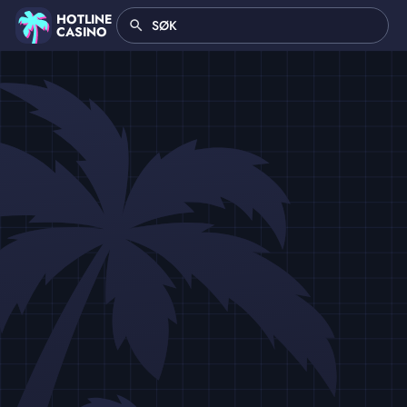
HOTLINE
CASINO
KATEGORI
LEVERANDØRER