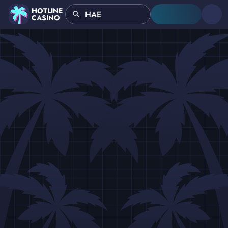
HOTLINE
CASINO
PÄÄSIVU
PELIT
KATEGORIA
PALVELUNTARJOAJAT
SUOSIKIT