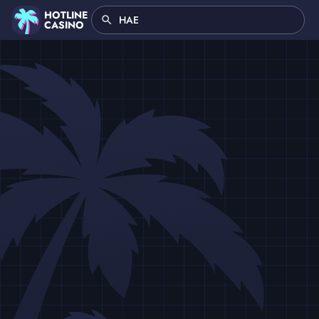
HOTLINE
CASINO
KATEGORIA
PALVELUNTARJOAJA