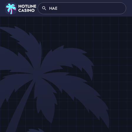
HOTLINE
CASINO
KATEGORIA
PALVELUNTARJOAJA