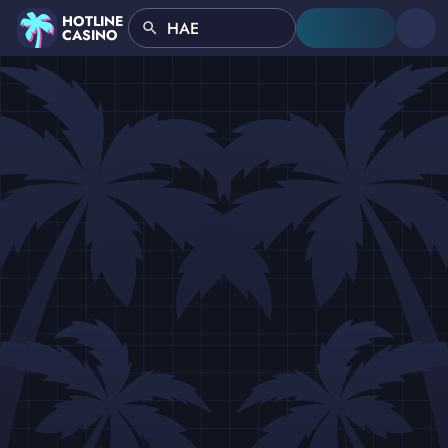
HOTLINE
CASINO
PÄÄSIVU
PELIT
KATEGORIA
PALVELUNTARJOAJAT
SUOSIKIT