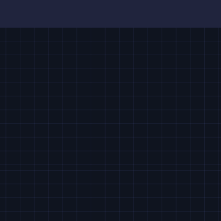
START
SPIELE