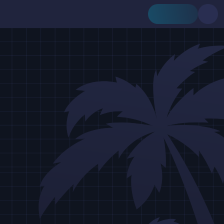
FAVORITEN