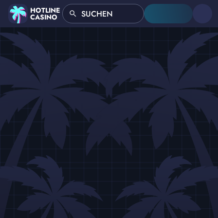
HOTLINE
CASINO
START
SPIELE
KATEGORIE
ANBIETER
FAVORITEN