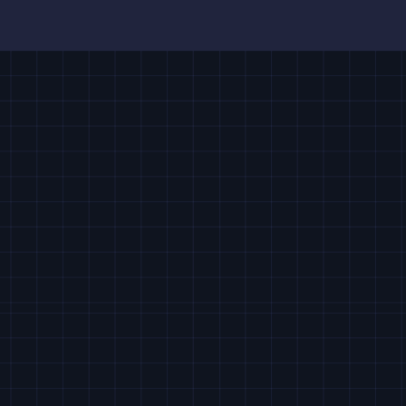
НАЧАЛО
ИГРИ