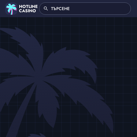
HOTLINE
CASINO
КАТЕГОРИЯ
ДОСТАВЧИЦИ