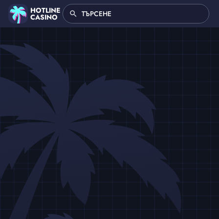
HOTLINE
CASINO
КАТЕГОРИЯ
ДОСТАВЧИЦИ