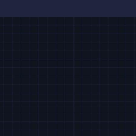
НАЧАЛО
ИГРИ