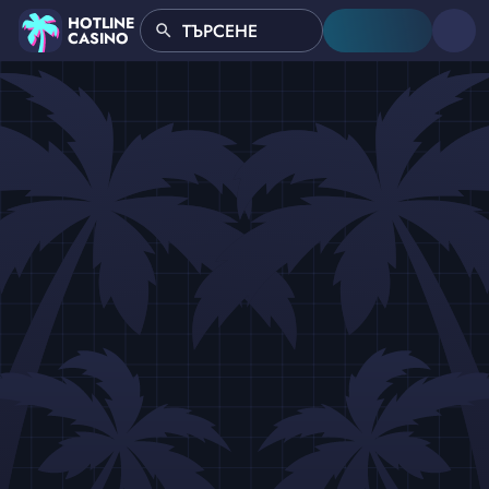
HOTLINE
CASINO
НАЧАЛО
ИГРИ
КАТЕГОРИЯ
ДОСТАВЧИЦИ
ЛЮБИМИ